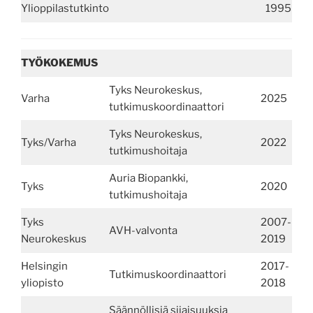
Ylioppilastutkinto
1995
TYÖKOKEMUS
Tyks Neurokeskus,
Varha
2025
tutkimuskoordinaattori
Tyks Neurokeskus,
Tyks/Varha
2022
tutkimushoitaja
Auria Biopankki,
Tyks
2020
tutkimushoitaja
Tyks
2007-
AVH-valvonta
Neurokeskus
2019
Helsingin
2017-
Tutkimuskoordinaattori
yliopisto
2018
Säännöllisiä sijaisuuksia