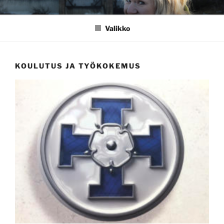
Siirry
RIIKKA TAINA
Sydämellä mukana
sisältöön
Valikko
KOULUTUS JA TYÖKOKEMUS