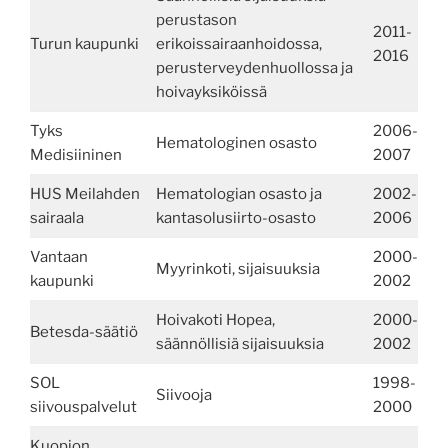
perustason
2011-
Turun kaupunki
erikoissairaanhoidossa,
2016
perusterveydenhuollossa ja
hoivayksiköissä
Tyks
2006-
Hematologinen osasto
Medisiininen
2007
HUS Meilahden
Hematologian osasto ja
2002-
sairaala
kantasolusiirto-osasto
2006
Vantaan
2000-
Myyrinkoti, sijaisuuksia
kaupunki
2002
Hoivakoti Hopea,
2000-
Betesda-säätiö
säännöllisiä sijaisuuksia
2002
SOL
1998-
Siivooja
siivouspalvelut
2000
Kuopion