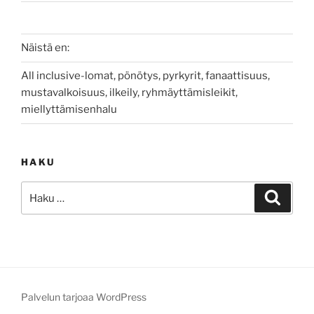
Näistä en:
All inclusive-lomat, pönötys, pyrkyrit, fanaattisuus,
mustavalkoisuus, ilkeily, ryhmäyttämisleikit,
miellyttämisenhalu
HAKU
Etsi:
Haku
Palvelun tarjoaa WordPress