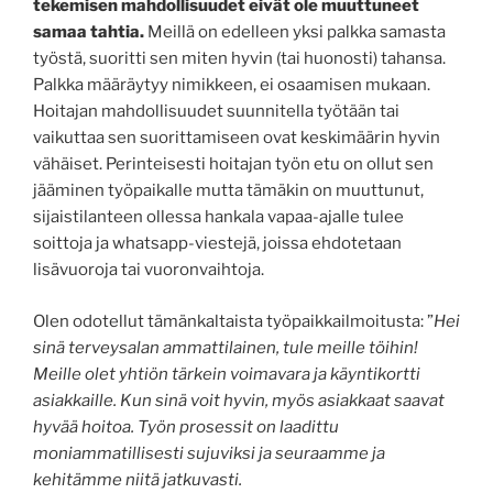
tekemisen mahdollisuudet eivät ole muuttuneet
samaa tahtia.
Meillä on edelleen yksi palkka samasta
työstä, suoritti sen miten hyvin (tai huonosti) tahansa.
Palkka määräytyy nimikkeen, ei osaamisen mukaan.
Hoitajan mahdollisuudet suunnitella työtään tai
vaikuttaa sen suorittamiseen ovat keskimäärin hyvin
vähäiset. Perinteisesti hoitajan työn etu on ollut sen
jääminen työpaikalle mutta tämäkin on muuttunut,
sijaistilanteen ollessa hankala vapaa-ajalle tulee
soittoja ja whatsapp-viestejä, joissa ehdotetaan
lisävuoroja tai vuoronvaihtoja.
Olen odotellut tämänkaltaista työpaikkailmoitusta: ”
Hei
sinä terveysalan ammattilainen, tule meille töihin!
Meille olet yhtiön tärkein voimavara ja käyntikortti
asiakkaille. Kun sinä voit hyvin, myös asiakkaat saavat
hyvää hoitoa. Työn prosessit on laadittu
moniammatillisesti sujuviksi ja seuraamme ja
kehitämme niitä jatkuvasti.