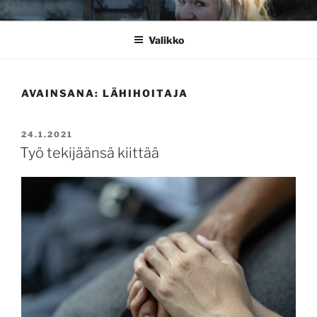
Siirry
RIIKKA TAINA
Sydämellä mukana
sisältöön
Valikko
AVAINSANA:
LÄHIHOITAJA
JULKAISTU
24.1.2021
Työ tekijäänsä kiittää