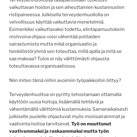
Terveydenhuollossa tasapainoillaan tutkitusti
vaikuttavan hoidon ja sen aiheuttamien kustannusten
ristipaineessa. Julkisella terveydenhuollolla on
velvollisuus käyttää vaikuttavia menetelmiä.
Esimerkiksi vaikuttavaksi todettu, elintapamuutoksiin
motivoiva ohjaus voisi vähentää potilaiden
sairastumista mutta mikä organisaatio ja
henkilöstöryhmä sen toteuttaa, millä ajalla ja mitä se
saa maksaa? Tulos ei näy välittömästi ohjausta
toteuttavassa organisaatiossa.
Niin miten tämä niihin avoimiin työpaikkoihin liittyy?
Terveydenhuoltoa on pyritty tehostamaan ottamalla
käyttöön uusia hoitoja, lisäämällä tehtäviä ja
vähentämällä välittömiä kustannuksia. Samanaikaisesti
julkiselle puolelle ohjautuvat myös monisairaimmat ja
vaativinta hoitoa tarvitsevat.
Työ on muuttunut
vaativammaksi ja raskaammaksi mutta työn