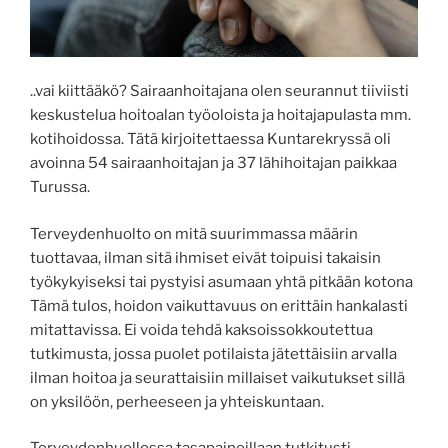
..vai kiittääkö? Sairaanhoitajana olen seurannut tiiviisti
keskustelua hoitoalan työoloista ja hoitajapulasta mm.
kotihoidossa. Tätä kirjoitettaessa Kuntarekryssä oli
avoinna 54 sairaanhoitajan ja 37 lähihoitajan paikkaa
Turussa.
Terveydenhuolto on mitä suurimmassa määrin
tuottavaa, ilman sitä ihmiset eivät toipuisi takaisin
työkykyiseksi tai pystyisi asumaan yhtä pitkään kotona
Tämä tulos, hoidon vaikuttavuus on erittäin hankalasti
mitattavissa. Ei voida tehdä kaksoissokkoutettua
tutkimusta, jossa puolet potilaista jätettäisiin arvalla
ilman hoitoa ja seurattaisiin millaiset vaikutukset sillä
on yksilöön, perheeseen ja yhteiskuntaan.