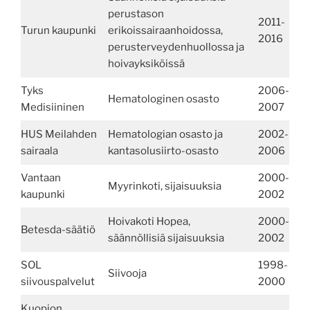
perustason
2011-
Turun kaupunki
erikoissairaanhoidossa,
2016
perusterveydenhuollossa ja
hoivayksiköissä
Tyks
2006-
Hematologinen osasto
Medisiininen
2007
HUS Meilahden
Hematologian osasto ja
2002-
sairaala
kantasolusiirto-osasto
2006
Vantaan
2000-
Myyrinkoti, sijaisuuksia
kaupunki
2002
Hoivakoti Hopea,
2000-
Betesda-säätiö
säännöllisiä sijaisuuksia
2002
SOL
1998-
Siivooja
siivouspalvelut
2000
Kuopion