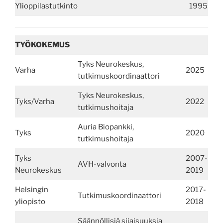
Ylioppilastutkinto
1995
TYÖKOKEMUS
Tyks Neurokeskus,
Varha
2025
tutkimuskoordinaattori
Tyks Neurokeskus,
Tyks/Varha
2022
tutkimushoitaja
Auria Biopankki,
Tyks
2020
tutkimushoitaja
Tyks
2007-
AVH-valvonta
Neurokeskus
2019
Helsingin
2017-
Tutkimuskoordinaattori
yliopisto
2018
Säännöllisiä sijaisuuksia