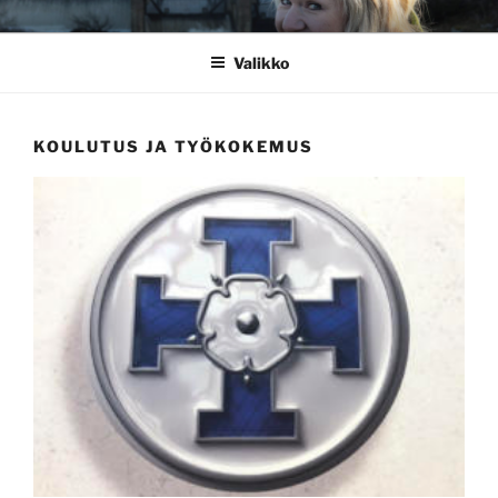
Siirry
RIIKKA TAINA
Sydämellä mukana
sisältöön
Valikko
KOULUTUS JA TYÖKOKEMUS