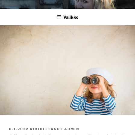
Siirry
RIIKKA TAINA
Sydämellä mukana
sisältöön
Valikko
JULKAISTU
8.1.2022
KIRJOITTANUT
ADMIN