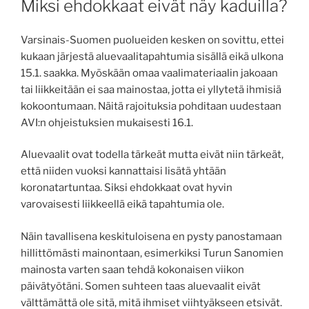
Miksi ehdokkaat eivät näy kaduilla?
Varsinais-Suomen puolueiden kesken on sovittu, ettei
kukaan järjestä aluevaalitapahtumia sisällä eikä ulkona
15.1. saakka. Myöskään omaa vaalimateriaalin jakoaan
tai liikkeitään ei saa mainostaa, jotta ei yllytetä ihmisiä
kokoontumaan. Näitä rajoituksia pohditaan uudestaan
AVI:n ohjeistuksien mukaisesti 16.1.
Aluevaalit ovat todella tärkeät mutta eivät niin tärkeät,
että niiden vuoksi kannattaisi lisätä yhtään
koronatartuntaa. Siksi ehdokkaat ovat hyvin
varovaisesti liikkeellä eikä tapahtumia ole.
Näin tavallisena keskituloisena en pysty panostamaan
hillittömästi mainontaan, esimerkiksi Turun Sanomien
mainosta varten saan tehdä kokonaisen viikon
päivätyötäni. Somen suhteen taas aluevaalit eivät
välttämättä ole sitä, mitä ihmiset viihtyäkseen etsivät.