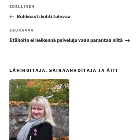
Artikkelien
Edellinen
EDELLINEN
selaus
artikkeli
Rohkeasti kohti tulevaa
Seuraava
SEURAAVA
artikkeli
Etähoito ei heikennä palveluja vaan parantaa niitä
LÄHIHOITAJA, SAIRAANHOITAJA JA ÄITI