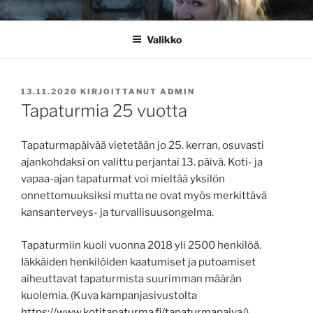
Siirry
RIIKKA TAINA
Sydämellä mukana
sisältöön
Valikko
JULKAISTU
13.11.2020
KIRJOITTANUT
ADMIN
Tapaturmia 25 vuotta
Tapaturmapäivää vietetään jo 25. kerran, osuvasti
ajankohdaksi on valittu perjantai 13. päivä. Koti- ja
vapaa-ajan tapaturmat voi mieltää yksilön
onnettomuuksiksi mutta ne ovat myös merkittävä
kansanterveys- ja turvallisuusongelma.
Tapaturmiin kuoli vuonna 2018 yli 2500 henkilöä.
Iäkkäiden henkilöiden kaatumiset ja putoamiset
aiheuttavat tapaturmista suurimman määrän
kuolemia. (Kuva kampanjasivustolta
https://www.kotitapaturma.fi/tapaturmapaiva/
)