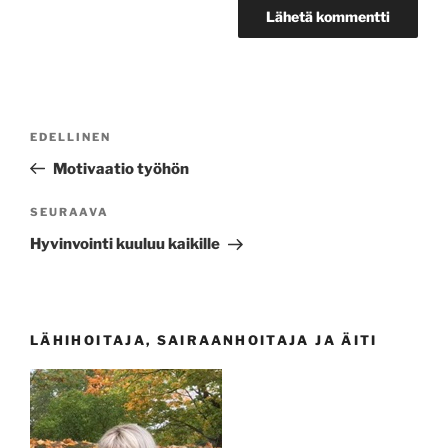
Artikkelien
Edellinen
EDELLINEN
selaus
artikkeli
Motivaatio työhön
Seuraava
SEURAAVA
artikkeli
Hyvinvointi kuuluu kaikille
LÄHIHOITAJA, SAIRAANHOITAJA JA ÄITI