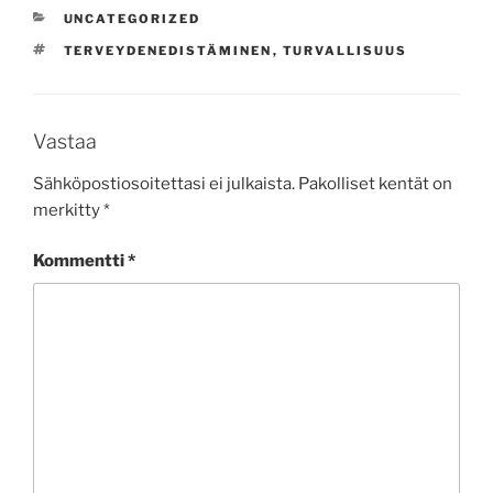
KATEGORIAT
UNCATEGORIZED
AVAINSANAT
TERVEYDENEDISTÄMINEN
,
TURVALLISUUS
Vastaa
Sähköpostiosoitettasi ei julkaista.
Pakolliset kentät on
merkitty
*
Kommentti
*